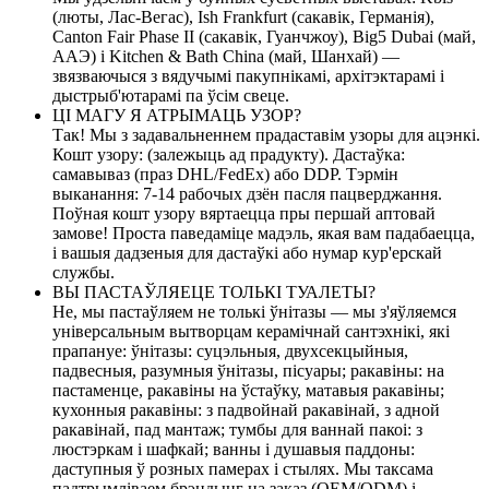
(люты, Лас-Вегас), Ish Frankfurt (сакавік, Германія),
Canton Fair Phase II (сакавік, Гуанчжоу), Big5 Dubai (май,
ААЭ) і Kitchen & Bath China (май, Шанхай) —
звязваючыся з вядучымі пакупнікамі, архітэктарамі і
дыстрыб'ютарамі па ўсім свеце.
ЦІ МАГУ Я АТРЫМАЦЬ УЗОР?
Так! Мы з задавальненнем прадаставім узоры для ацэнкі.
Кошт узору: (залежыць ад прадукту). Дастаўка:
самавываз (праз DHL/FedEx) або DDP. Тэрмін
выканання: 7-14 рабочых дзён пасля пацверджання.
Поўная кошт узору вяртаецца пры першай аптовай
замове! Проста паведаміце мадэль, якая вам падабаецца,
і вашыя дадзеныя для дастаўкі або нумар кур'ерскай
службы.
ВЫ ПАСТАЎЛЯЕЦЕ ТОЛЬКІ ТУАЛЕТЫ?
Не, мы пастаўляем не толькі ўнітазы — мы з'яўляемся
універсальным вытворцам керамічнай сантэхнікі, які
прапануе: ўнітазы: суцэльныя, двухсекцыйныя,
падвесныя, разумныя ўнітазы, пісуары; ракавіны: на
пастаменце, ракавіны на ўстаўку, матавыя ракавіны;
кухонныя ракавіны: з падвойнай ракавінай, з адной
ракавінай, пад мантаж; тумбы для ваннай пакоі: з
люстэркам і шафкай; ванны і душавыя паддоны:
даступныя ў розных памерах і стылях. Мы таксама
падтрымліваем брэндынг на заказ (OEM/ODM) і