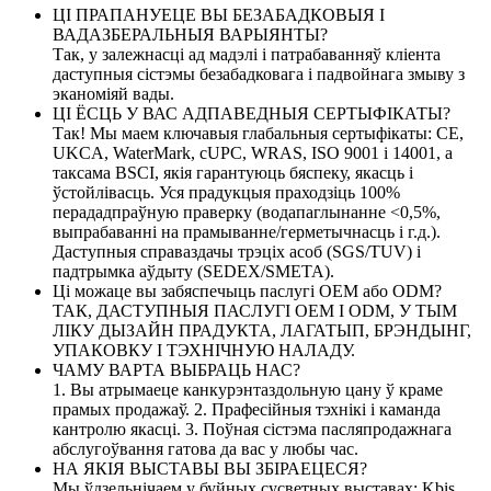
ЦІ ПРАПАНУЕЦЕ ВЫ БЕЗАБАДКОВЫЯ І
ВАДАЗБЕРАЛЬНЫЯ ВАРЫЯНТЫ?
Так, у залежнасці ад мадэлі і патрабаванняў кліента
даступныя сістэмы безабадковага і падвойнага змыву з
эканоміяй вады.
ЦІ ЁСЦЬ У ВАС АДПАВЕДНЫЯ СЕРТЫФІКАТЫ?
Так! Мы маем ключавыя глабальныя сертыфікаты: CE,
UKCA, WaterMark, cUPC, WRAS, ISO 9001 і 14001, а
таксама BSCI, якія гарантуюць бяспеку, якасць і
ўстойлівасць. Уся прадукцыя праходзіць 100%
перададпраўную праверку (водапаглынанне <0,5%,
выпрабаванні на прамыванне/герметычнасць і г.д.).
Даступныя справаздачы трэціх асоб (SGS/TUV) і
падтрымка аўдыту (SEDEX/SMETA).
Ці можаце вы забяспечыць паслугі OEM або ODM?
ТАК, ДАСТУПНЫЯ ПАСЛУГІ OEM І ODM, У ТЫМ
ЛІКУ ДЫЗАЙН ПРАДУКТА, ЛАГАТЫП, БРЭНДЫНГ,
УПАКОВКУ І ТЭХНІЧНУЮ НАЛАДУ.
ЧАМУ ВАРТА ВЫБРАЦЬ НАС?
1. Вы атрымаеце канкурэнтаздольную цану ў краме
прамых продажаў. 2. Прафесійныя тэхнікі і каманда
кантролю якасці. 3. Поўная сістэма пасляпродажнага
абслугоўвання гатова да вас у любы час.
НА ЯКІЯ ВЫСТАВЫ ВЫ ЗБІРАЕЦЕСЯ?
Мы ўдзельнічаем у буйных сусветных выставах: Kbis