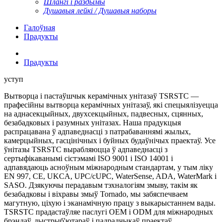
Шлангі і раздымы
Душавыя лейкі / Душавыя наборы
Галоўная
Прадукты
Прадукты
уступ
Вытворца і пастаўшчык керамічных унітазаў TSRSTC —
прафесійны вытворца керамічных унітазаў, які спецыялізуецца
на аднасекцыйных, двухсекцыйных, падвесных, сцянных,
безабадковых і разумных унітазах. Наша прадукцыя
распрацавана ў адпаведнасці з патрабаваннямі жылых,
камерцыйных, гасцінічных і буйных будаўнічых праектаў. Усе
ўнітазы TSRSTC вырабляюцца ў адпаведнасці з
сертыфікаванымі сістэмамі ISO 9001 і ISO 14001 і
адпавядаюць асноўным міжнародным стандартам, у тым ліку
EN 997, CE, UKCA, UPC/cUPC, WaterSense, ADA, WaterMark і
SASO. Дзякуючы перадавым тэхналогіям змыву, такім як
безабадковы і віхравы змыў Tornado, мы забяспечваем
магутную, ціхую і эканамічную працу з выкарыстаннем вады.
TSRSTC прадастаўляе паслугі OEM і ODM для міжнародных
брэндаў, дыстрыб'ютараў і падрадчыкаў праектаў,