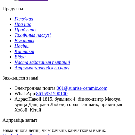
Прадукты
Галоўная
Пра нас
Прадукты
Тэхнічныя паслугі
Выставы
Навіны
Кантакт
Відэа
Часта задаваныя пытанні
Атрымаць заводскую цану
Звяжыцеся з намі
Электронная пошта:
001@sunrise-ceramic.com
WhatsApp:
8615931590100
Адрас:
Пакой 1815, будынак 4, бізнес-цэнтр Маохуа,
вуліца Далі, раён Любэй, горад Таншань, правінцыя
Хэбэй, Кітай
Адправіць запыт
Няма нічога лепш, чым бачыць канчатковы вынік.