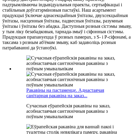
падтрымліваючы індывідуальныя праекты, сертыфікацыі і
стабільныя доўгатэрміновыя пастаўкі. Наш асартымент
прадукцыі ўключае аднасекцыйныя ўнітазы, двухсекцыйныя
ўнітазы, насценныя ўнітазы, падвесныя ўнітазы, разумныя
ўнітазы і ўнітазы без абадка. Даступныя розныя сістэмы змыву,
у тым ліку безабадковыя, тарнада-змыў і сіфонныя сістэмы.
Прадукцыя прапануецца ў розных памерах, з S- і P-сіфонамі, а
таксама з розным аб'ёмам змыву, каб задаволіць розныя
патрабаванні да ўстаноўкі.
Ракавіны на пастаменце. Аднастаячая
санітарная ракавіна на заказ...
Сучасныя еўрапейскія ракавіны на заказ,
асобнастаячыя сантэхнічныя ракавіны з
поўным умывальнікам