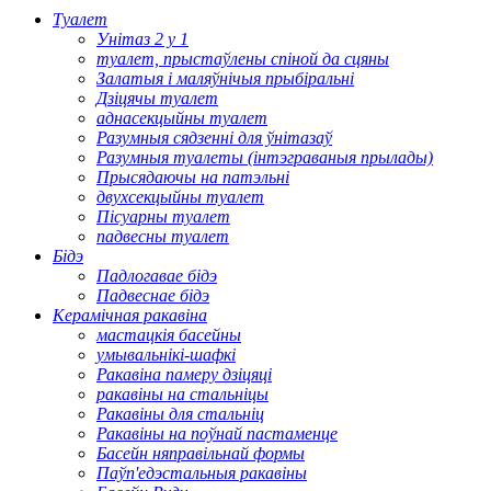
Туалет
Унітаз 2 у 1
туалет, прыстаўлены спіной да сцяны
Залатыя і маляўнічыя прыбіральні
Дзіцячы туалет
аднасекцыйны туалет
Разумныя сядзенні для ўнітазаў
Разумныя туалеты (інтэграваныя прылады)
Прысядаючы на ​​патэльні
двухсекцыйны туалет
Пісуарны туалет
падвесны туалет
Бідэ
Падлогавае бідэ
Падвеснае бідэ
Керамічная ракавіна
мастацкія басейны
умывальнікі-шафкі
Ракавіна памеру дзіцяці
ракавіны на стальніцы
Ракавіны для стальніц
Ракавіны на поўнай пастаменце
Басейн няправільнай формы
Паўп'едэстальныя ракавіны