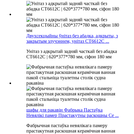
Двухсекцыйны ўнітаз без абадка, адкрыты, з
закрытым злучэннем, унітаз CT6612C ...
Унітаз з адкрытай задняй часткай без абадка
CT6612C | 620*377*780 мм, сіфон 180 мм
шафы для ракавін Фабрыка Пастаўка
Невялікі памер Прастакутны раскошны Ce ...
Фабрычная пастаўка невялікага памеру
прастакутная раскошная керамічная ванная