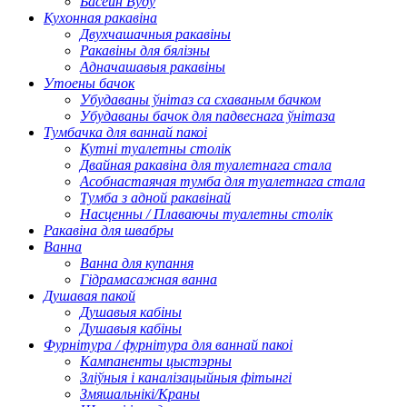
Басейн Вуду
Кухонная ракавіна
Двухчашачныя ракавіны
Ракавіны для бялізны
Адначашавыя ракавіны
Утоены бачок
Убудаваны ўнітаз са схаваным бачком
Убудаваны бачок для падвеснага ўнітаза
Тумбачка для ваннай пакоі
Кутні туалетны столік
Двайная ракавіна для туалетнага стала
Асобнастаячая тумба для туалетнага стала
Тумба з адной ракавінай
Насценны / Плаваючы туалетны столік
Ракавіна для швабры
Ванна
Ванна для купання
Гідрамасажная ванна
Душавая пакой
Душавыя кабіны
Душавыя кабіны
Фурнітура / фурнітура для ваннай пакоі
Кампаненты цыстэрны
Зліўныя і каналізацыйныя фітынгі
Змяшальнікі/Краны