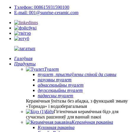
Тэлефон: 008615931590100
E-mail: 001@sunrise-ceramic.com
Галоўная
Прадукты
Туалет
туалет, прыстаўлены спіной да сцяны
разумны туалет
аднасекцыйны туалет
двухсекцыйны туалет
падвесны туалет
Керамічныя ўнітазы без абадка, з функцыяй змыву
«Торнада» і водазберагальныя
Бідэ
Гігіенічныя керамічныя бідэ для
сучасных рашэнняў для ваннай пакоі
Керамічная ракавіна
Кухонная ракавіна