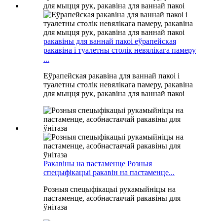
ракавіны для ваннай пакоі еўрапейская
ракавіна і туалетны столік невялікага памеру
...
Еўрапейская ракавіна для ваннай пакоі і
туалетны столік невялікага памеру, ракавіна
для мыцця рук, ракавіна для ваннай пакоі
Ракавіны на пастаменце Розныя
спецыфікацыі ракавін на пастаменце...
Розныя спецыфікацыі рукамыйніцы на
пастаменце, асобнастаячай ракавіны для
ўнітаза