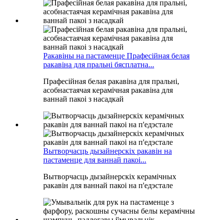
Ракавіны на пастаменце Прафесійная белая
ракавіна для пральні бясплатна...
Прафесійная белая ракавіна для пральні,
асобнастаячая керамічная ракавіна для
ваннай пакоі з насадкай
Вытворчасць дызайнерскіх ракавін на
пастаменце для ваннай пакоі...
Вытворчасць дызайнерскіх керамічных
ракавін для ваннай пакоі на п'едэстале