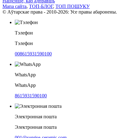
Націсніце, каб адправіць
Мапа сайта
,
ТОП-БЛОГ
,
ТОП ПОШУКУ
© Аўтарскае права - 2010-2026: Усе правы абаронены.
Тэлефон
Тэлефон
008615931590100
WhatsApp
WhatsApp
8615931590100
Электронная пошта
Электронная пошта
001@sunrise-ceramic.com