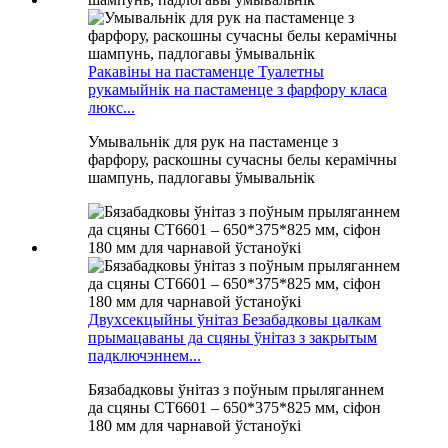
Ракавіны на пастаменце Туалетны
рукамыйнік на пастаменце з фарфору класа
люкс...
Умывальнік для рук на пастаменце з
фарфору, раскошны сучасны белы керамічны
шампунь, падлогавы ўмывальнік
Двухсекцыйны ўнітаз Безабадковы цалкам
прымацаваны да сцяны ўнітаз з закрытым
падключэннем...
Бязабадковы ўнітаз з поўным прыляганнем
да сцяны CT6601 – 650*375*825 мм, сіфон
180 мм для чарнавой ўстаноўкі