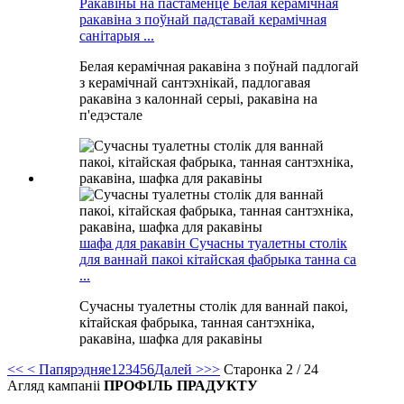
Ракавіны на пастаменце Белая керамічная
ракавіна з поўнай падставай керамічная
санітарыя ...
Белая керамічная ракавіна з поўнай падлогай
з керамічнай сантэхнікай, падлогавая
ракавіна з калоннай серыі, ракавіна на
п'едэстале
шафа для ракавін Сучасны туалетны столік
для ваннай пакоі кітайская фабрыка танна са
...
Сучасны туалетны столік для ваннай пакоі,
кітайская фабрыка, танная сантэхніка,
ракавіна, шафка для ракавіны
<<
< Папярэдняе
1
2
3
4
5
6
Далей >
>>
Старонка 2 / 24
Агляд кампаніі
ПРОФІЛЬ ПРАДУКТУ