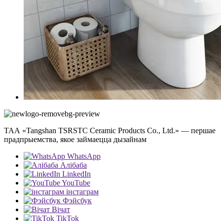
ТАА «Tangshan TSRSTC Ceramic Products Co., Ltd.» — першае
прадпрыемства, якое займаецца дызайнам
WhatsApp
Алібаба
LinkedIn
YouTube
інстаграм
Фэйсбук
Вічат
TikTok