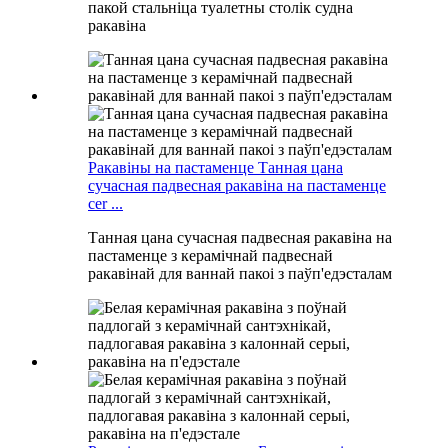
пакой стальніца туалетны столік судна
ракавіна
Ракавіны на пастаменце Танная цана
сучасная падвесная ракавіна на пастаменце
cer ...
Танная цана сучасная падвесная ракавіна на
пастаменце з керамічнай падвеснай
ракавінай для ваннай пакоі з паўп'едэсталам