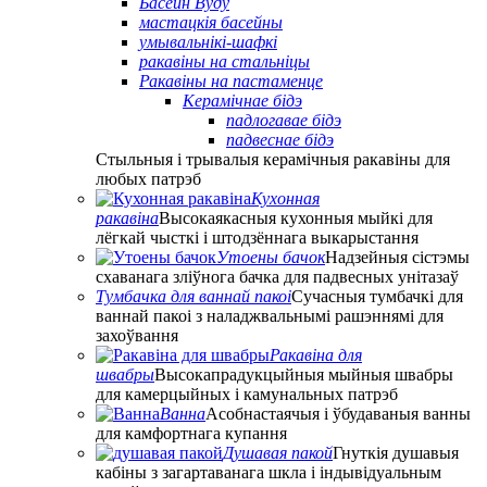
Басейн Вуду
мастацкія басейны
умывальнікі-шафкі
ракавіны на стальніцы
Ракавіны на пастаменце
Керамічнае бідэ
падлогавае бідэ
падвеснае бідэ
Стыльныя і трывалыя керамічныя ракавіны для
любых патрэб
Кухонная
ракавіна
Высокаякасныя кухонныя мыйкі для
лёгкай чысткі і штодзённага выкарыстання
Утоены бачок
Надзейныя сістэмы
схаванага зліўнога бачка для падвесных унітазаў
Тумбачка для ваннай пакоі
Сучасныя тумбачкі для
ваннай пакоі з наладжвальнымі рашэннямі для
захоўвання
Ракавіна для
швабры
Высокапрадукцыйныя мыйныя швабры
для камерцыйных і камунальных патрэб
Ванна
Асобнастаячыя і ўбудаваныя ванны
для камфортнага купання
Душавая пакой
Гнуткія душавыя
кабіны з загартаванага шкла і індывідуальным