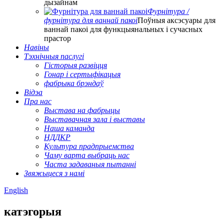
дызайнам
Фурнітура /
фурнітура для ваннай пакоі
Поўныя аксэсуары для
ваннай пакоі для функцыянальных і сучасных
прастор
Навіны
Тэхнічныя паслугі
Гісторыя развіцця
Гонар і сертыфікацыя
фабрыка брэндаў
Відэа
Пра нас
Выстава на фабрыцы
Выставачная зала і выставы
Наша каманда
НДДКР
Культура прадпрыемства
Чаму варта выбраць нас
Часта задаваныя пытанні
Звяжыцеся з намі
English
катэгорыя