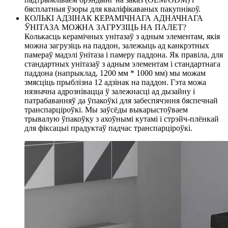
бясплатныя ўзоры для кваліфікаваных пакупнікоў.
КОЛЬКІ АДЗІНАК КЕРАМІЧНАГА АДНАЧНАГА
ЎНІТАЗА МОЖНА ЗАГРУЗІЦЬ НА ПАЛЕТ?
Колькасць керамічных унітазаў з адным элементам, якія
можна загрузіць на паддон, залежыць ад канкрэтных
памераў мадэлі ўнітаза і памеру паддона. Як правіла, для
стандартных унітазаў з адным элементам і стандартнага
паддона (напрыклад, 1200 мм * 1000 мм) мы можам
змясціць прыблізна 12 адзінак на паддон. Гэта можа
нязначна адрознівацца ў залежнасці ад дызайну і
патрабаванняў да ўпакоўкі для забеспячэння бяспечнай
транспарціроўкі. Мы заўсёды выкарыстоўваем
трывалую ўпакоўку з ахоўнымі кутамі і стрэйч-плёнкай
для фіксацыі прадуктаў падчас транспарціроўкі.