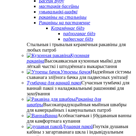
Басейн Вуду
мастацкія басейны
умывальнікі-шафкі
ракавіны на стальніцы
Ракавіны на пастаменце
Керамічнае бідэ
падлогавае бідэ
падвеснае бідэ
Стыльныя і трывалыя керамічныя ракавіны для
любых патрэб
Кухонная
ракавіна
Высокаякасныя кухонныя мыйкі для
лёгкай чысткі і штодзённага выкарыстання
Утоены бачок
Надзейныя сістэмы
схаванага зліўнога бачка для падвесных унітазаў
Тумбачка для ваннай пакоі
Сучасныя тумбачкі для
ваннай пакоі з наладжвальнымі рашэннямі для
захоўвання
Ракавіна для
швабры
Высокапрадукцыйныя мыйныя швабры
для камерцыйных і камунальных патрэб
Ванна
Асобнастаячыя і ўбудаваныя ванны
для камфортнага купання
Душавая пакой
Гнуткія душавыя
кабіны з загартаванага шкла і індывідуальным