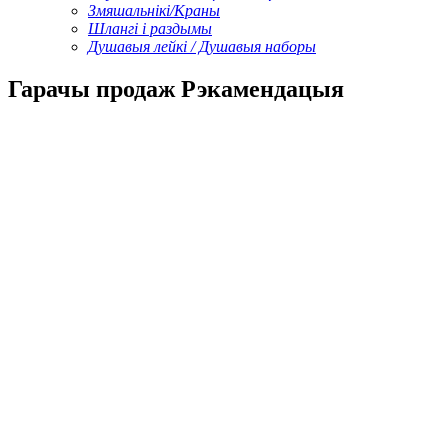
Змяшальнікі/Краны
Шлангі і раздымы
Душавыя лейкі / Душавыя наборы
Гарачы продаж Рэкамендацыя