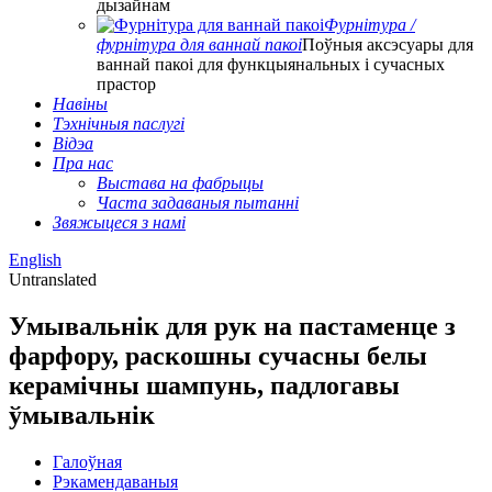
дызайнам
Фурнітура /
фурнітура для ваннай пакоі
Поўныя аксэсуары для
ваннай пакоі для функцыянальных і сучасных
прастор
Навіны
Тэхнічныя паслугі
Відэа
Пра нас
Выстава на фабрыцы
Часта задаваныя пытанні
Звяжыцеся з намі
English
Untranslated
Умывальнік для рук на пастаменце з
фарфору, раскошны сучасны белы
керамічны шампунь, падлогавы
ўмывальнік
Галоўная
Рэкамендаваныя