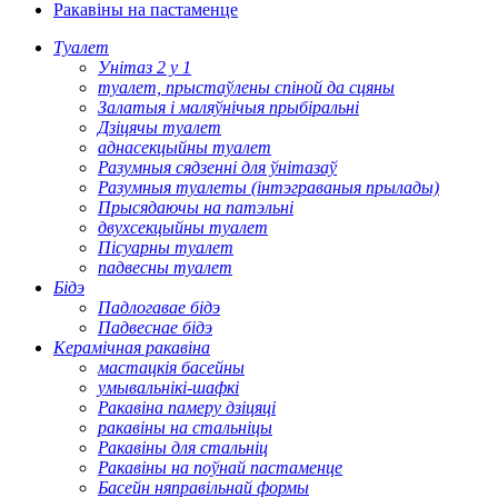
Ракавіны на пастаменце
Туалет
Унітаз 2 у 1
туалет, прыстаўлены спіной да сцяны
Залатыя і маляўнічыя прыбіральні
Дзіцячы туалет
аднасекцыйны туалет
Разумныя сядзенні для ўнітазаў
Разумныя туалеты (інтэграваныя прылады)
Прысядаючы на ​​патэльні
двухсекцыйны туалет
Пісуарны туалет
падвесны туалет
Бідэ
Падлогавае бідэ
Падвеснае бідэ
Керамічная ракавіна
мастацкія басейны
умывальнікі-шафкі
Ракавіна памеру дзіцяці
ракавіны на стальніцы
Ракавіны для стальніц
Ракавіны на поўнай пастаменце
Басейн няправільнай формы