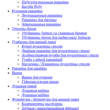
Паўп'едэстальныя ракавіны
Басейн Вуду
Кухонная ракавіна
Двухчашачныя ракавіны
Ракавіны для бялізны
Адначашавыя ракавіны
Утоены бачок
Убудаваны ўнітаз са схаваным бачком
Убудаваны бачок для падвеснага ўнітаза
Тумбачка для ваннай пакоі
Кутні туалетны столік
Двайная ракавіна для туалетнага стала
Асобнастаячая тумба для туалетнага стала
Тумба з адной ракавінай
Насценны / Плаваючы туалетны столік
Ракавіна для швабры
Ванна
Ванна для купання
Гідрамасажная ванна
Душавая пакой
Душавыя кабіны
Душавыя кабіны
Фурнітура / фурнітура для ваннай пакоі
Кампаненты цыстэрны
Зліўныя і каналізацыйныя фітынгі