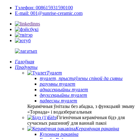
Тэлефон: 008615931590100
E-mail: 001@sunrise-ceramic.com
Галоўная
Прадукты
Туалет
туалет, прыстаўлены спіной да сцяны
разумны туалет
аднасекцыйны туалет
двухсекцыйны туалет
падвесны туалет
Керамічныя ўнітазы без абадка, з функцыяй змыву
«Торнада» і водазберагальныя
Бідэ
Гігіенічныя керамічныя бідэ для
сучасных рашэнняў для ваннай пакоі
Керамічная ракавіна
Кухонная ракавіна