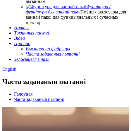
дызайнам
Фурнітура /
фурнітура для ваннай пакоі
Поўныя аксэсуары для
ваннай пакоі для функцыянальных і сучасных
прастор
Навіны
Тэхнічныя паслугі
Відэа
Пра нас
Выстава на фабрыцы
Часта задаваныя пытанні
Звяжыцеся з намі
English
Часта задаваныя пытанні
Галоўная
Часта задаваныя пытанні