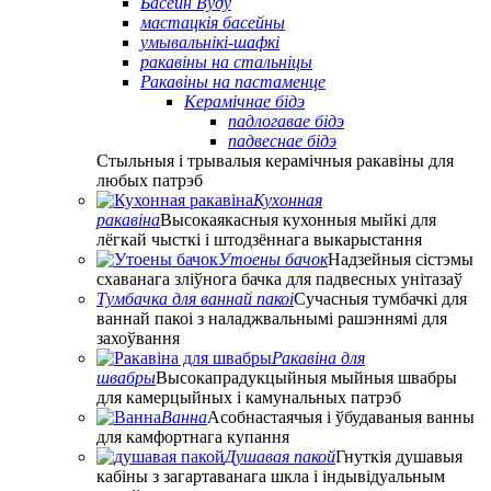
Басейн Вуду
мастацкія басейны
умывальнікі-шафкі
ракавіны на стальніцы
Ракавіны на пастаменце
Керамічнае бідэ
падлогавае бідэ
падвеснае бідэ
Стыльныя і трывалыя керамічныя ракавіны для
любых патрэб
Кухонная
ракавіна
Высокаякасныя кухонныя мыйкі для
лёгкай чысткі і штодзённага выкарыстання
Утоены бачок
Надзейныя сістэмы
схаванага зліўнога бачка для падвесных унітазаў
Тумбачка для ваннай пакоі
Сучасныя тумбачкі для
ваннай пакоі з наладжвальнымі рашэннямі для
захоўвання
Ракавіна для
швабры
Высокапрадукцыйныя мыйныя швабры
для камерцыйных і камунальных патрэб
Ванна
Асобнастаячыя і ўбудаваныя ванны
для камфортнага купання
Душавая пакой
Гнуткія душавыя
кабіны з загартаванага шкла і індывідуальным