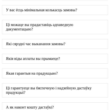
У вас ёсць мінімальная колькасць замовы?
Ці можаце вы прадаставіць адпаведную
дакументацыю?
Які сярэдні час выканання замовы?
Якія віды аплаты вы прымаеце?
Якая гарантыя на прадукцыю?
Ці гарантуеце вы бяспечную і надзейную дастаўку
прадукцыі?
А як наконт кошту дастаўкі?