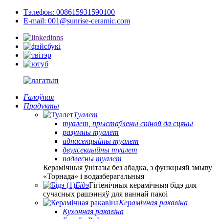
Тэлефон: 008615931590100
E-mail: 001@sunrise-ceramic.com
Галоўная
Прадукты
Туалет
туалет, прыстаўлены спіной да сцяны
разумны туалет
аднасекцыйны туалет
двухсекцыйны туалет
падвесны туалет
Керамічныя ўнітазы без абадка, з функцыяй змыву
«Торнада» і водазберагальныя
Бідэ
Гігіенічныя керамічныя бідэ для
сучасных рашэнняў для ваннай пакоі
Керамічная ракавіна
Кухонная ракавіна