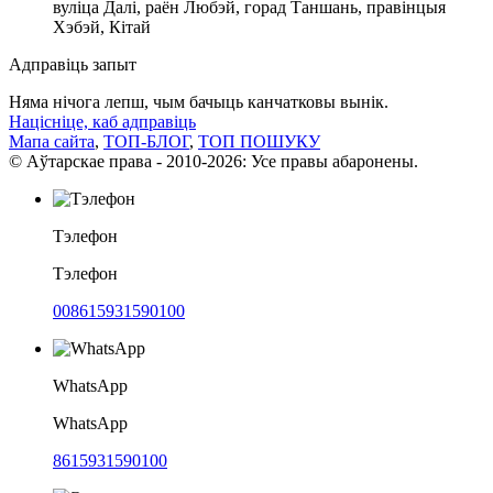
вуліца Далі, раён Любэй, горад Таншань, правінцыя
Хэбэй, Кітай
Адправіць запыт
Няма нічога лепш, чым бачыць канчатковы вынік.
Націсніце, каб адправіць
Мапа сайта
,
ТОП-БЛОГ
,
ТОП ПОШУКУ
© Аўтарскае права - 2010-2026: Усе правы абаронены.
Тэлефон
Тэлефон
008615931590100
WhatsApp
WhatsApp
8615931590100