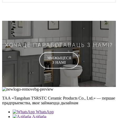
ХОЧАЦЕ ПАРАБОТАВАЦЬ З НАМІ?
ЗВЯЖЫЦЕСЯ
З НАМІ
ТАА «Tangshan TSRSTC Ceramic Products Co., Ltd.» — першае
прадпрыемства, якое займаецца дызайнам
WhatsApp
Алібаба