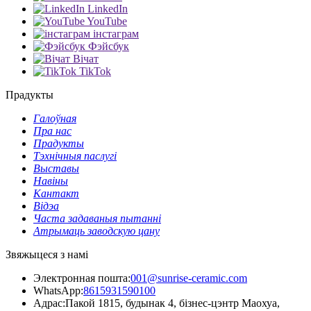
LinkedIn
YouTube
інстаграм
Фэйсбук
Вічат
TikTok
Прадукты
Галоўная
Пра нас
Прадукты
Тэхнічныя паслугі
Выставы
Навіны
Кантакт
Відэа
Часта задаваныя пытанні
Атрымаць заводскую цану
Звяжыцеся з намі
Электронная пошта:
001@sunrise-ceramic.com
WhatsApp:
8615931590100
Адрас:
Пакой 1815, будынак 4, бізнес-цэнтр Маохуа,