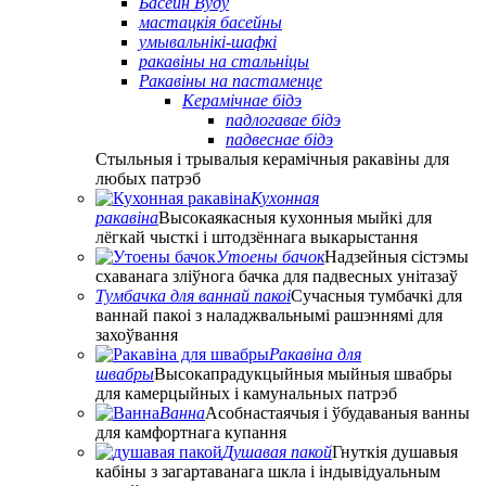
Басейн Вуду
мастацкія басейны
умывальнікі-шафкі
ракавіны на стальніцы
Ракавіны на пастаменце
Керамічнае бідэ
падлогавае бідэ
падвеснае бідэ
Стыльныя і трывалыя керамічныя ракавіны для
любых патрэб
Кухонная
ракавіна
Высокаякасныя кухонныя мыйкі для
лёгкай чысткі і штодзённага выкарыстання
Утоены бачок
Надзейныя сістэмы
схаванага зліўнога бачка для падвесных унітазаў
Тумбачка для ваннай пакоі
Сучасныя тумбачкі для
ваннай пакоі з наладжвальнымі рашэннямі для
захоўвання
Ракавіна для
швабры
Высокапрадукцыйныя мыйныя швабры
для камерцыйных і камунальных патрэб
Ванна
Асобнастаячыя і ўбудаваныя ванны
для камфортнага купання
Душавая пакой
Гнуткія душавыя
кабіны з загартаванага шкла і індывідуальным