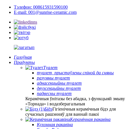
Тэлефон: 008615931590100
E-mail: 001@sunrise-ceramic.com
Галоўная
Прадукты
Туалет
туалет, прыстаўлены спіной да сцяны
разумны туалет
аднасекцыйны туалет
двухсекцыйны туалет
падвесны туалет
Керамічныя ўнітазы без абадка, з функцыяй змыву
«Торнада» і водазберагальныя
Бідэ
Гігіенічныя керамічныя бідэ для
сучасных рашэнняў для ваннай пакоі
Керамічная ракавіна
Кухонная ракавіна