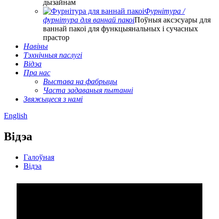
дызайнам
Фурнітура /
фурнітура для ваннай пакоі
Поўныя аксэсуары для
ваннай пакоі для функцыянальных і сучасных
прастор
Навіны
Тэхнічныя паслугі
Відэа
Пра нас
Выстава на фабрыцы
Часта задаваныя пытанні
Звяжыцеся з намі
English
Відэа
Галоўная
Відэа