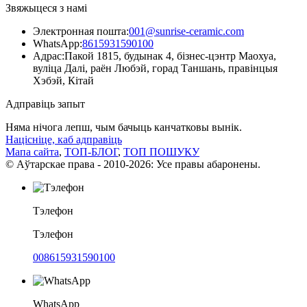
Звяжыцеся з намі
Электронная пошта:
001@sunrise-ceramic.com
WhatsApp:
8615931590100
Адрас:
Пакой 1815, будынак 4, бізнес-цэнтр Маохуа,
вуліца Далі, раён Любэй, горад Таншань, правінцыя
Хэбэй, Кітай
Адправіць запыт
Няма нічога лепш, чым бачыць канчатковы вынік.
Націсніце, каб адправіць
Мапа сайта
,
ТОП-БЛОГ
,
ТОП ПОШУКУ
© Аўтарскае права - 2010-2026: Усе правы абаронены.
Тэлефон
Тэлефон
008615931590100
WhatsApp