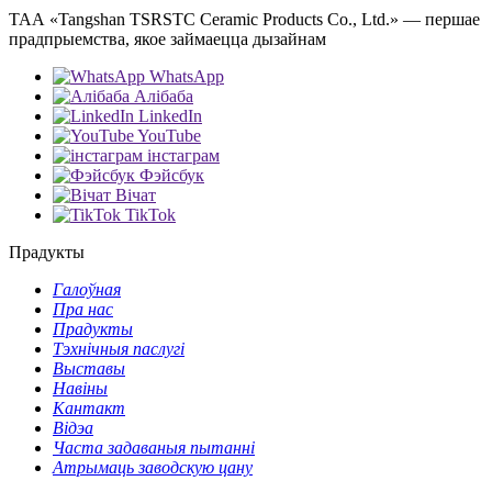
ТАА «Tangshan TSRSTC Ceramic Products Co., Ltd.» — першае
прадпрыемства, якое займаецца дызайнам
WhatsApp
Алібаба
LinkedIn
YouTube
інстаграм
Фэйсбук
Вічат
TikTok
Прадукты
Галоўная
Пра нас
Прадукты
Тэхнічныя паслугі
Выставы
Навіны
Кантакт
Відэа
Часта задаваныя пытанні
Атрымаць заводскую цану