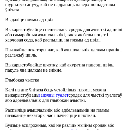
шурпатую анучу, каб не падрапаць паверхню падставы
ўнітаза.
Выдаліце ​​плямы ад цвілі
Выкарыстоўвайце спецыяльны сродак для ачысткі ад цвілі
або самаробныя ачышчальнікі, такія як белы воцат і
харчовая сода, каб распыліць на плямы ад цвілі.
Пачакайце некаторы час, каб ачышчальнік цалкам пранік і
разлажыў цвіль.
Выкарыстоўвайце шчотку, каб акуратна пацерці цвіль,
пакуль яна цалкам не знікне.
Глыбокая чыстка
Калі на дне ўнітаза ёсць устойлівыя плямы, можна
выкарыстоўваць
вадзяны туалет
сродак для чысткі туалетаў
або адбельвальнік для глыбокай ачысткі.
Распыліце ачышчальнік або адбельвальнік на плямы,
пачакайце некаторы час і пачысціце шчоткай.
Будзьце асцярожныя, каб не разліць мыйны сродак або