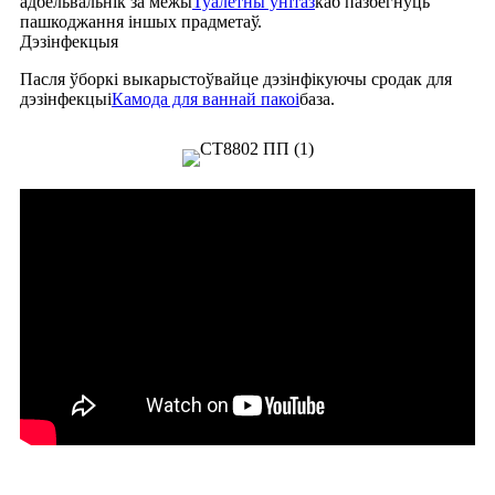
адбельвальнік за межы
Туалетны ўнітаз
каб пазбегнуць
пашкоджання іншых прадметаў.
Дэзінфекцыя
Пасля ўборкі выкарыстоўвайце дэзінфікуючы сродак для
дэзінфекцыі
Камода для ваннай пакоі
база.