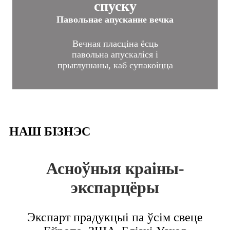
спуску
Павольнае апусканне вечка
Вечная пласціна ёсць
павольна апускаліся і
прыглушаны, каб супакоіцца
НАШ БІЗНЭС
Асноўныя краіны-
экспарцёры
Экспарт прадукцыі па ўсім свеце