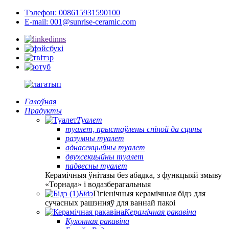
Тэлефон: 008615931590100
E-mail: 001@sunrise-ceramic.com
Галоўная
Прадукты
Туалет
туалет, прыстаўлены спіной да сцяны
разумны туалет
аднасекцыйны туалет
двухсекцыйны туалет
падвесны туалет
Керамічныя ўнітазы без абадка, з функцыяй змыву
«Торнада» і водазберагальныя
Бідэ
Гігіенічныя керамічныя бідэ для
сучасных рашэнняў для ваннай пакоі
Керамічная ракавіна
Кухонная ракавіна