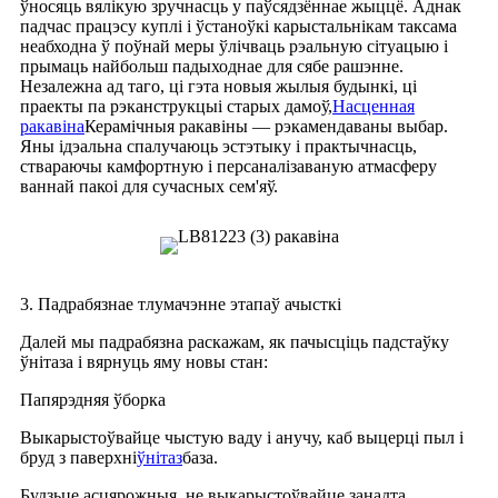
ўносяць вялікую зручнасць у паўсядзённае жыццё. Аднак
падчас працэсу куплі і ўстаноўкі карыстальнікам таксама
неабходна ў поўнай меры ўлічваць рэальную сітуацыю і
прымаць найбольш падыходнае для сябе рашэнне.
Незалежна ад таго, ці гэта новыя жылыя будынкі, ці
праекты па рэканструкцыі старых дамоў,
Насценная
ракавіна
Керамічныя ракавіны — рэкамендаваны выбар.
Яны ідэальна спалучаюць эстэтыку і практычнасць,
ствараючы камфортную і персаналізаваную атмасферу
ваннай пакоі для сучасных сем'яў.
3. Падрабязнае тлумачэнне этапаў ачысткі
Далей мы падрабязна раскажам, як пачысціць падстаўку
ўнітаза і вярнуць яму новы стан:
Папярэдняя ўборка
Выкарыстоўвайце чыстую ваду і анучу, каб выцерці пыл і
бруд з паверхні
ўнітаз
база.
Будзьце асцярожныя, не выкарыстоўвайце занадта