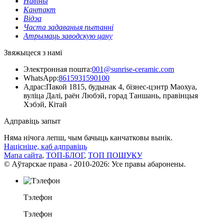
Навіны
Кантакт
Відэа
Часта задаваныя пытанні
Атрымаць заводскую цану
Звяжыцеся з намі
Электронная пошта:
001@sunrise-ceramic.com
WhatsApp:
8615931590100
Адрас:
Пакой 1815, будынак 4, бізнес-цэнтр Маохуа,
вуліца Далі, раён Любэй, горад Таншань, правінцыя
Хэбэй, Кітай
Адправіць запыт
Няма нічога лепш, чым бачыць канчатковы вынік.
Націсніце, каб адправіць
Мапа сайта
,
ТОП-БЛОГ
,
ТОП ПОШУКУ
© Аўтарскае права - 2010-2026: Усе правы абаронены.
Тэлефон
Тэлефон