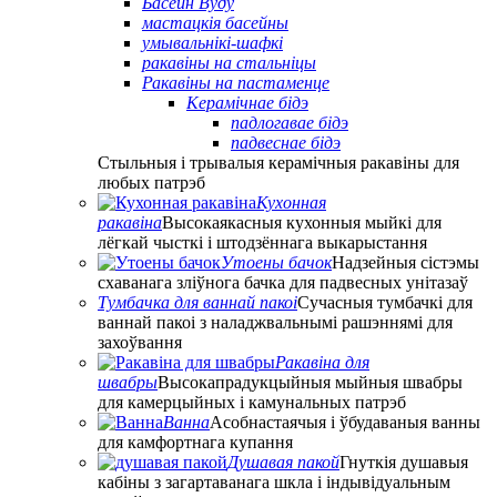
Басейн Вуду
мастацкія басейны
умывальнікі-шафкі
ракавіны на стальніцы
Ракавіны на пастаменце
Керамічнае бідэ
падлогавае бідэ
падвеснае бідэ
Стыльныя і трывалыя керамічныя ракавіны для
любых патрэб
Кухонная
ракавіна
Высокаякасныя кухонныя мыйкі для
лёгкай чысткі і штодзённага выкарыстання
Утоены бачок
Надзейныя сістэмы
схаванага зліўнога бачка для падвесных унітазаў
Тумбачка для ваннай пакоі
Сучасныя тумбачкі для
ваннай пакоі з наладжвальнымі рашэннямі для
захоўвання
Ракавіна для
швабры
Высокапрадукцыйныя мыйныя швабры
для камерцыйных і камунальных патрэб
Ванна
Асобнастаячыя і ўбудаваныя ванны
для камфортнага купання
Душавая пакой
Гнуткія душавыя
кабіны з загартаванага шкла і індывідуальным