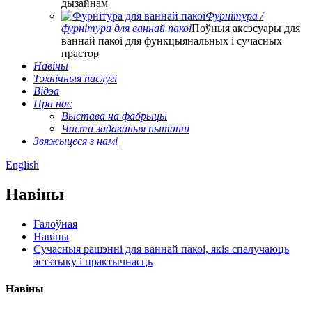
дызайнам
Фурнітура /
фурнітура для ваннай пакоі
Поўныя аксэсуары для
ваннай пакоі для функцыянальных і сучасных
прастор
Навіны
Тэхнічныя паслугі
Відэа
Пра нас
Выстава на фабрыцы
Часта задаваныя пытанні
Звяжыцеся з намі
English
Навіны
Галоўная
Навіны
Сучасныя рашэнні для ваннай пакоі, якія спалучаюць
эстэтыку і практычнасць
Навіны