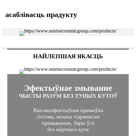
асаблівасць прадукту
НАЙЛЕПШАЯ ЯКАСЦЬ
Эфектыўнае змыванне
ЧЫСТЫ РАЗУМ БЕЗ ТУПЫХ КУТОЎ
Высокаэфектыўная прамыўка
сістэма, моцны гідрамасаж
прамыванне, бяры ўсё
без мёртвага кута