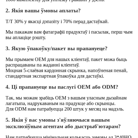
2. Якія вашы ўмовы аплаты?
T/T 30% у якасці дэпазіту і 70% перад дастаўкай.
Мы пакажам вам фатаграфіі прадуктаў і пасылак, перш чым
вы аплаціце рэшту.
3. Якую ўпакоўку/пакет вы прапануеце?
Мы прымаем OEM для нашых кліентаў, пакет можа быць
распрацаваны па жаданні кліентаў.
Моцная 5-слаёвая кардонная скрынка, напоўненая пенай,
стандартная экспартная ўпакоўка для дастаўкі.
4. Ці прапануеце вы паслугі OEM або ODM?
Так, мы можам зрабіць OEM з вашым уласным дызайнам
лагатыпа, надрукаваным на прадукце або скрынцы.
Для ODM нам патрабуецца 200 штук у месяц на мадэль.
5. Якія ў вас умовы з'яўляючыся вашым
эксклюзіўным агентам або дыстрыб'ютарам?
Нам патрабуецца мінімальная колькасць замовы ад 3*40HQ