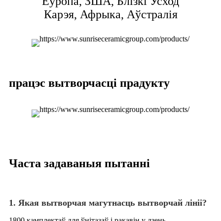
Еўропа, ЗША, Блізкі Усход
Карэя, Афрыка, Аўстралія
працэс вытворчасці прадукту
Часта задаваныя пытанні
1. Якая вытворчая магутнасць вытворчай лініі?
1800 камплектаў для ўнітазаў і ракавін у дзень.