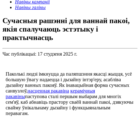
Навіны кампаніі
Навіны галіны
Сучасныя рашэнні для ваннай пакоі,
якія спалучаюць эстэтыку і
практычнасць
Час публікацыі: 17 студзеня 2025 г.
Паколькі людзі імкнуцца да паляпшэння якасці жыцця, усё
большую ўвагу надаецца і дызайну інтэр'еру, асабліва
дызайну ванных пакояў. Як інавацыйная форма сучасных
санвузлоў,
насценная ракавіна
керамічныя
ракавіны
паступова сталі першым выбарам для многіх
сем'яў, каб абнавіць прастору сваёй ваннай пакоі, дзякуючы
свайму ўнікальнаму дызайну і функцыянальным
перавагам.