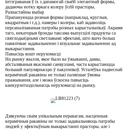
інтэграваная ў іх з дапамогай сваёй элегантнай формы,
дадаючы нотку яркага колеру ўсёй прасторы.
Разнастайны выбар
Прапануюцца розныя формы (напрыклад, круглыя,
квадратныя і г.д.), памеры і колеры, каб задаволіць
персаналізаваныя патрэбы розных карыстальнікаў. Акрамя
таго, некаторыя брэнды таксама выпусцілі прадукты са
святлодыёднымі светлавымі эфектамі, што яшчэ больш
павялічвае задавальненне і візуальнае задавальненне ад
выкарыстання.
Павысіць кошт нерухомасці
На рынку жылля, якое было ва ўжыванні, дамы,
абсталяваныя якаснымі санвузламі, часта карыстаюцца
большай папулярнасцю ў пакупнікоў. Усталёўка падвеснай
керамічнай ракавіны не толькі паляпшае ўмовы
пражывання, але і можа ўскосна павысіць
канкурэнтаздольнасць нерухомасці на рынку.
Дзякуючы сваім унікальным перавагам, насценныя
керамічныя ракавіны не толькі задавальняюць патрэбы
людзей у эфектыўным выкарыстанні прасторы, але і