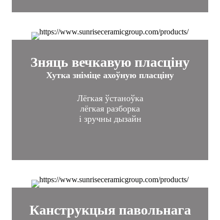
Зняць вечкавую пласціну
Хутка зніміце ахоўную пласціну
Лёгкая ўстаноўка
лёгкая разборка
і зручны дызайн
Канструкцыя павольнага