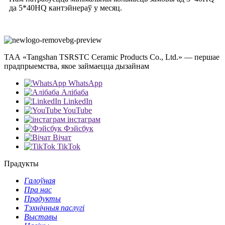
да 5*40HQ кантэйнераў у месяц.
ТАА «Tangshan TSRSTC Ceramic Products Co., Ltd.» — першае
прадпрыемства, якое займаецца дызайнам
WhatsApp
Алібаба
LinkedIn
YouTube
інстаграм
Фэйсбук
Вічат
TikTok
Прадукты
Галоўная
Пра нас
Прадукты
Тэхнічныя паслугі
Выставы