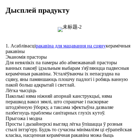
Дысплей прадукту
1. Асаблівасці
ракавіна для мацавання на сцяну
керамічныя
ракавіны
Эканомія прасторы
Для невялікіх па памеры або абмежаванай прасторы
ванных пакояў ідэальным выбарам з'яўляюцца падвесныя
керамічныя ракавіны. Усталёўваючы іх непасрэдна на
сцяну, яны памяншаюць плошчу падлогі і робяць ванную
пакой больш адкрытай і светлай.
Лёгка чысціць
Паколькі няма ніжняй апорнай канструкцыі, няма
перашкод вакол зямлі, што спрашчае і паскорвае
штодзённую ўборку, а таксама эфектыўна дазваляе
пазбегнуць праблемы санітарных глухіх кутоў.
Прыгожа і модна
Просты і дызайнерскі выгляд лёгка ўпішацца ў розныя
стылі інтэр'еру. Будзь то сучасны мінімалізм ці еўрапейская
класіка, насценная керамічная ракавіна можа быць